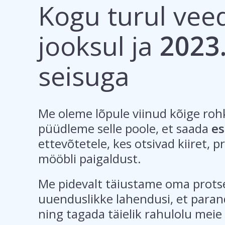
Kogu turul vee
jooksul ja
2023.
seisuga
Me oleme lõpule viinud kõige roh
püüdleme selle poole, et saada
es
ettevõtetele, kes otsivad kiiret, 
mööbli paigaldust.
Me pidevalt täiustame oma prots
uuenduslikke lahendusi, et paran
ning tagada täielik rahulolu meie 